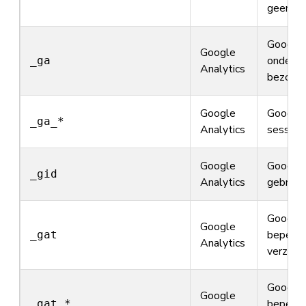
geen pe
Google 
Google
ondersc
_ga
Analytics
bezoek
Google
Google 
_ga_*
Analytics
sessies
Google
Google 
_gid
Analytics
gebruike
Google 
Google
beperki
_gat
Analytics
verzoek
Google 
Google
beperki
_gat_*