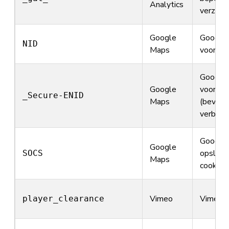
Analytics
verzoek
Google
Google 
NID
Maps
voorkeu
Google 
Google
voorkeu
_Secure-ENID
Maps
(beveili
verbindi
Google 
Google
opslaan
SOCS
Maps
cookiev
Vimeo
Vimeo –
player_clearance