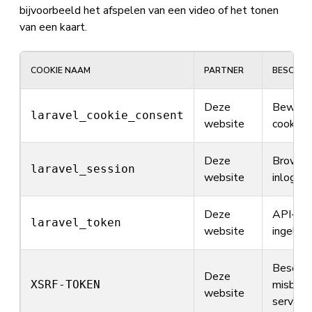
bijvoorbeeld het afspelen van een video of het tonen
van een kaart.
COOKIE NAAM
PARTNER
BESCHRIJ
Deze
Bewaren
laravel_cookie_consent
website
cookiev
Deze
Browser
laravel_session
website
inloggen
Deze
API-tok
laravel_token
website
ingelog
Bescher
Deze
misbruik
XSRF-TOKEN
website
serverv