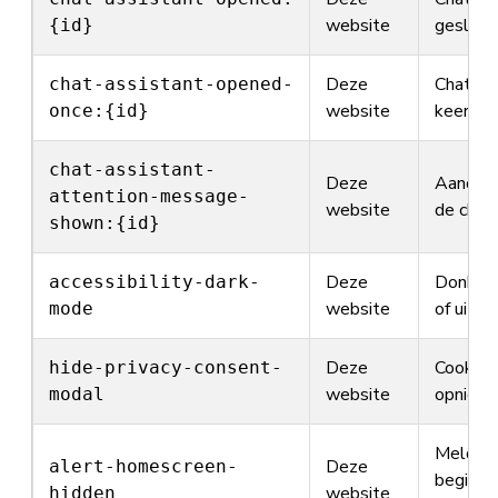
website
geslote
{id}
Deze
Chat is
chat-assistant-opened-
website
keer ge
once:{id}
chat-assistant-
Deze
Aandach
attention-message-
website
de chat
shown:{id}
Deze
Donker
accessibility-dark-
website
of uit
mode
Deze
Cookieb
hide-privacy-consent-
website
opnieuw
modal
Melding
Deze
alert-homescreen-
beginsc
website
hidden