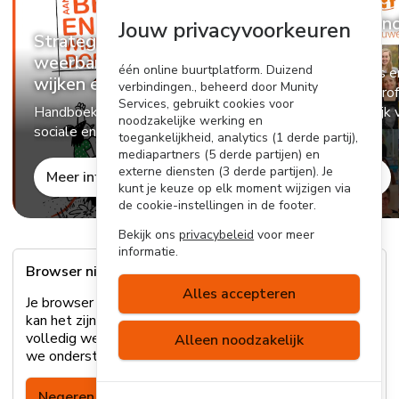
Buurtverbin
Jouw privacyvoorkeuren
Strategisch bouwen aan
magazine
weerbare en betrokken
één online buurtplatform. Duizend
Vol interviews e
wijken en dorpen
verbindingen., beheerd door Munity
inwoners en pro
Services, gebruikt cookies voor
Handboek voor een sterke
een persoonlijk
noodzakelijke werking en
sociale en digitale infrastructuur
Jan Terlouw.
toegankelijkheid, analytics (1 derde partij),
mediapartners (5 derde partijen) en
externe diensten (3 derde partijen). Je
Meer informatie
Bestel pdf
kunt je keuze op elk moment wijzigen via
de cookie-instellingen in de footer.
Bekijk ons
privacybeleid
voor meer
informatie.
Browser niet ondersteund
Alles accepteren
Je browser wordt helaas niet ondersteund. Hierdoor
kan het zijn dat sommige onderdelen van de site niet
volledig werken. Lees
hier
meer over welke browsers
Alleen noodzakelijk
we ondersteunen of update je browser.
Negeren