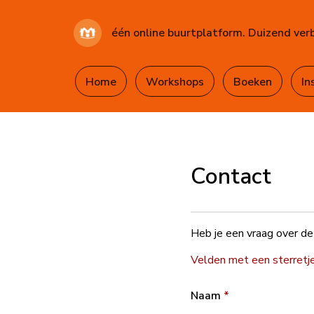
één online buurtplatform. Duizend ver
Home
Workshops
Boeken
In
Contact
Heb je een vraag over de
Velden met een sterretje (
Naam
*