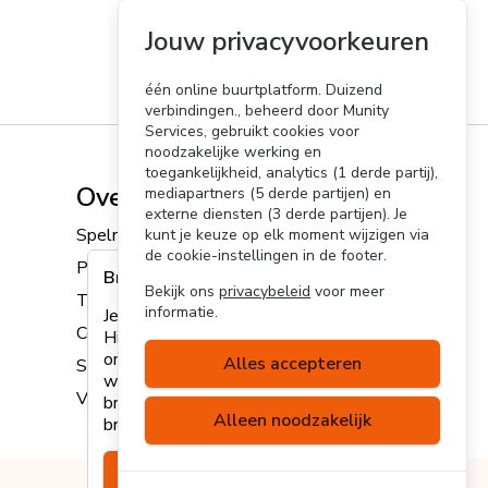
Jouw privacyvoorkeuren
één online buurtplatform. Duizend
verbindingen., beheerd door Munity
Services, gebruikt cookies voor
noodzakelijke werking en
toegankelijkheid, analytics (1 derde partij),
Overig
mediapartners (5 derde partijen) en
externe diensten (3 derde partijen). Je
Spelregels
kunt je keuze op elk moment wijzigen via
de cookie-instellingen in de footer.
Privacyverklaring
Browser niet ondersteund
Bekijk ons
privacybeleid
voor meer
Toegankelijkheidsverklaring
informatie.
Je browser wordt helaas niet ondersteund.
Cookies
Hierdoor kan het zijn dat sommige
onderdelen van de site niet volledig
Alles accepteren
Sitemap
werken. Lees
hier
meer over welke
Versie v9.38.3-edc9fb
browsers we ondersteunen of update je
Alleen noodzakelijk
browser.
Negeren