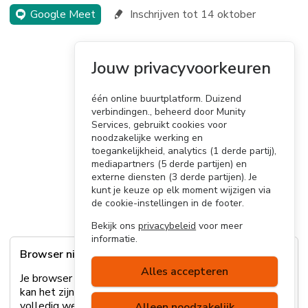
Google Meet
Inschrijven tot 14 oktober
Jouw privacyvoorkeuren
één online buurtplatform. Duizend
verbindingen., beheerd door Munity
Services, gebruikt cookies voor
noodzakelijke werking en
toegankelijkheid, analytics (1 derde partij),
mediapartners (5 derde partijen) en
externe diensten (3 derde partijen). Je
kunt je keuze op elk moment wijzigen via
de cookie-instellingen in de footer.
Bekijk ons
privacybeleid
voor meer
informatie.
Browser niet ondersteund
Alles accepteren
Je browser wordt helaas niet ondersteund. Hierdoor
kan het zijn dat sommige onderdelen van de site niet
volledig werken. Lees
hier
meer over welke browsers
Alleen noodzakelijk