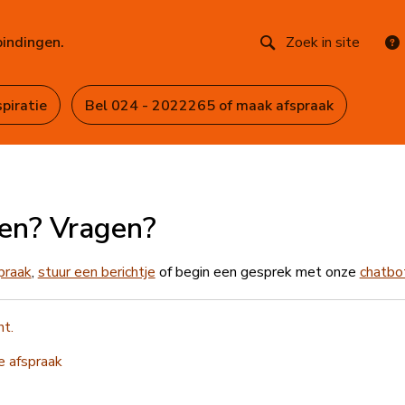
bindingen.
Zoek in site
spiratie
Bel 024 - 2022265 of maak afspraak
en? Vragen?
praak
,
stuur een berichtje
of begin een gesprek met onze
chatbo
ht.
e afspraak