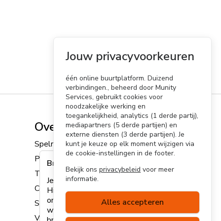
Jouw privacyvoorkeuren
één online buurtplatform. Duizend
verbindingen., beheerd door Munity
Services, gebruikt cookies voor
noodzakelijke werking en
toegankelijkheid, analytics (1 derde partij),
Overig
mediapartners (5 derde partijen) en
externe diensten (3 derde partijen). Je
Spelregels
kunt je keuze op elk moment wijzigen via
de cookie-instellingen in de footer.
Privacyverklaring
Browser niet ondersteund
Bekijk ons
privacybeleid
voor meer
Toegankelijkheidsverklaring
informatie.
Je browser wordt helaas niet ondersteund.
Cookies
Hierdoor kan het zijn dat sommige
onderdelen van de site niet volledig
Alles accepteren
Sitemap
werken. Lees
hier
meer over welke
Versie v9.38.3-edc9fb
browsers we ondersteunen of update je