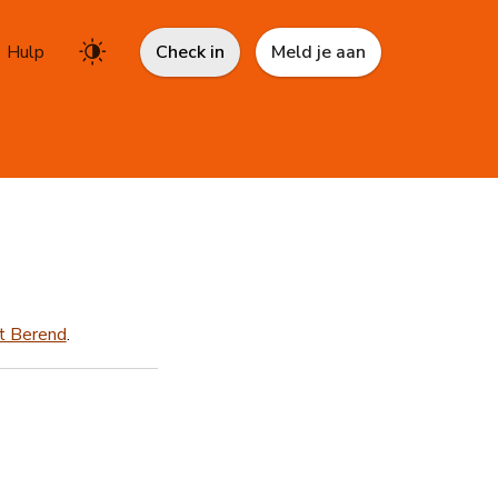
Hulp
Check in
Meld je aan
t Berend
.