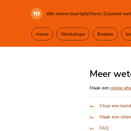
één online buurtplatform. Duizend ver
Home
Workshops
Boeken
In
Meer wet
Maak een
online afs
Stuur een beric
Maak een onlin
FAQ