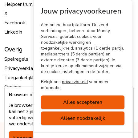
Helpcentrum
Jouw privacyvoorkeuren
X
Facebook
één online buurtplatform. Duizend
verbindingen., beheerd door Munity
LinkedIn
Services, gebruikt cookies voor
noodzakelijke werking en
Overig
toegankelijkheid, analytics (1 derde partij),
mediapartners (5 derde partijen) en
Spelregels
externe diensten (3 derde partijen). Je
kunt je keuze op elk moment wijzigen via
Privacyverklaring
de cookie-instellingen in de footer.
Toegankelijkheidsverklaring
Bekijk ons
privacybeleid
voor meer
Cookies
informatie.
Browser niet ondersteund
Sitemap
Alles accepteren
Je browser wordt helaas niet ondersteund. Hierdoor
Versie v9.38.3-edc9fb
kan het zijn dat sommige onderdelen van de site niet
volledig werken. Lees
hier
meer over welke browsers
Alleen noodzakelijk
we ondersteunen of update je browser.
Deze site is gemaakt met het online