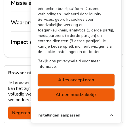
Missie en visie
één online buurtplatform. Duizend
verbindingen., beheerd door Munity
Services, gebruikt cookies voor
Waarom mijnbuurtje.nl?
noodzakelijke werking en
toegankelijkheid, analytics (1 derde partij),
mediapartners (5 derde partijen) en
Impact en resultaten
externe diensten (3 derde partijen). Je
kunt je keuze op elk moment wijzigen via
de cookie-instellingen in de footer.
Bekijk ons
privacybeleid
voor meer
informatie.
Browser niet ondersteund
Alles accepteren
Je browser wordt helaas niet ondersteund. Hierdoor
kan het zijn dat sommige onderdelen van de site niet
volledig werken. Lees
hier
meer over welke browsers
Alleen noodzakelijk
we ondersteunen of update je browser.
Negeren
Instellingen aanpassen