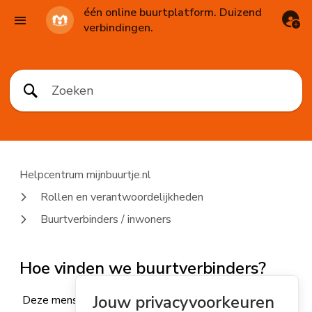
één online buurtplatform. Duizend
verbindingen.
Helpcentrum mijnbuurtje.nl
Rollen en verantwoordelijkheden
Buurtverbinders / inwoners
Hoe vinden we buurtverbinders?
Jouw privacyvoorkeuren
Deze mensen proberen we nu ook al te vinden, maar