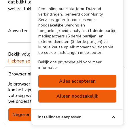
dat blijkt lastig. Wat maakt dat het met mijn buurtje
wel zal lukken?
één online buurtplatform. Duizend
verbindingen., beheerd door Munity
Services, gebruikt cookies voor
noodzakelijke werking en
Aanvullen
toegankelijkheid, analytics (1 derde partij),
mediapartners (5 derde partijen) en
externe diensten (3 derde partijen). Je
kunt je keuze op elk moment wijzigen via
de cookie-instellingen in de footer.
Bekijk volgend artikel:
Is dit wel wat inwoners willen?
Hebben ze erom gevraagd?
Bekijk ons
privacybeleid
voor meer
informatie.
Browser niet ondersteund
Alles accepteren
Je browser wordt helaas niet ondersteund. Hierdoor
kan het zijn dat sommige onderdelen van de site niet
volledig werken. Lees
hier
meer over welke browsers
Alleen noodzakelijk
we ondersteunen of update je browser.
Negeren
Instellingen aanpassen