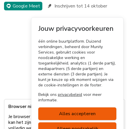
Google Meet
Inschrijven tot 14 oktober
Jouw privacyvoorkeuren
één online buurtplatform. Duizend
verbindingen., beheerd door Munity
Services, gebruikt cookies voor
noodzakelijke werking en
toegankelijkheid, analytics (1 derde partij),
mediapartners (5 derde partijen) en
externe diensten (3 derde partijen). Je
kunt je keuze op elk moment wijzigen via
de cookie-instellingen in de footer.
Bekijk ons
privacybeleid
voor meer
informatie.
Browser niet ondersteund
Alles accepteren
Je browser wordt helaas niet ondersteund. Hierdoor
kan het zijn dat sommige onderdelen van de site niet
volledig werken. Lees
hier
meer over welke browsers
Alleen noodzakelijk