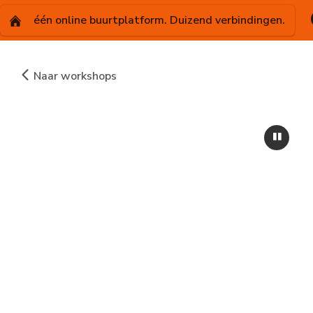
één online buurtplatform. Duizend verbindingen.
Naar workshops