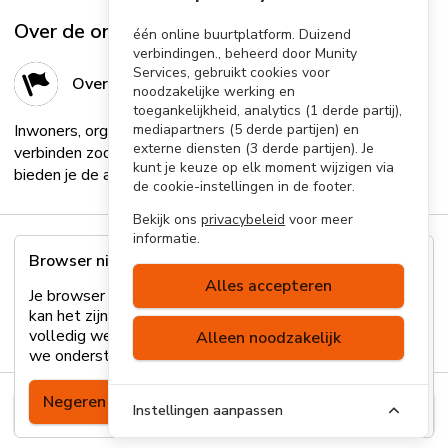
Over de organisator
één online buurtplatform. Duizend
verbindingen., beheerd door Munity
Services, gebruikt cookies voor
Over de organisator
noodzakelijke werking en
toegankelijkheid, analytics (1 derde partij),
Inwoners, organisaties en bedrijven in je gemeente
mediapartners (5 derde partijen) en
externe diensten (3 derde partijen). Je
verbinden zodat ze meer dingen samen ondernemen? Wij
kunt je keuze op elk moment wijzigen via
bieden je de allerbeste oplossing!...
Lees meer
de cookie-instellingen in de footer.
Bekijk ons
privacybeleid
voor meer
informatie.
Browser niet ondersteund
Alles accepteren
Je browser wordt helaas niet ondersteund. Hierdoor
kan het zijn dat sommige onderdelen van de site niet
volledig werken. Lees
hier
meer over welke browsers
Alleen noodzakelijk
we ondersteunen of update je browser.
Negeren
Instellingen aanpassen
Inschrijven