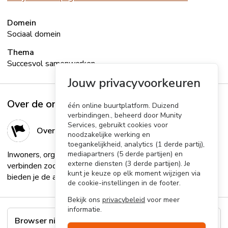
Domein
Sociaal domein
Thema
Succesvol samenwerken
Jouw privacyvoorkeuren
Over de organisator
één online buurtplatform. Duizend
verbindingen., beheerd door Munity
Services, gebruikt cookies voor
Over de organisator
noodzakelijke werking en
toegankelijkheid, analytics (1 derde partij),
Inwoners, organisaties en bedrijven in je gemeente
mediapartners (5 derde partijen) en
externe diensten (3 derde partijen). Je
verbinden zodat ze meer dingen samen ondernemen? Wij
kunt je keuze op elk moment wijzigen via
bieden je de allerbeste oplossing!...
Lees meer
de cookie-instellingen in de footer.
Bekijk ons
privacybeleid
voor meer
informatie.
Browser niet ondersteund