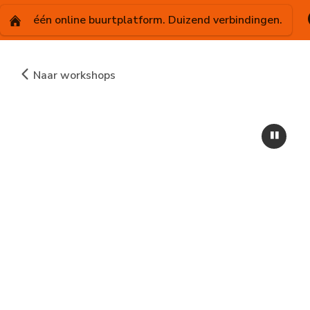
één online buurtplatform. Duizend verbindingen.
Naar workshops