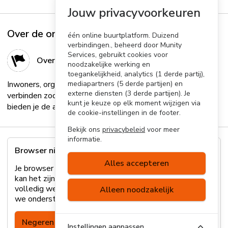
Jouw privacyvoorkeuren
Over de organisator
één online buurtplatform. Duizend
verbindingen., beheerd door Munity
Services, gebruikt cookies voor
Over de organisator
noodzakelijke werking en
toegankelijkheid, analytics (1 derde partij),
Inwoners, organisaties en bedrijven in je gemeente
mediapartners (5 derde partijen) en
externe diensten (3 derde partijen). Je
verbinden zodat ze meer dingen samen ondernemen? Wij
kunt je keuze op elk moment wijzigen via
bieden je de allerbeste oplossing!...
Lees meer
de cookie-instellingen in de footer.
Bekijk ons
privacybeleid
voor meer
informatie.
Browser niet ondersteund
Alles accepteren
Je browser wordt helaas niet ondersteund. Hierdoor
kan het zijn dat sommige onderdelen van de site niet
volledig werken. Lees
hier
meer over welke browsers
Alleen noodzakelijk
we ondersteunen of update je browser.
Negeren
Instellingen aanpassen