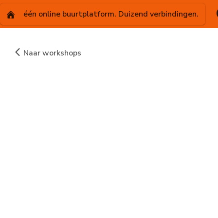
één online buurtplatform. Duizend verbindingen.
Naar workshops