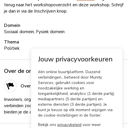
terug naar het workshopoverzicht en deze workshop. Schrijf
je dan in via de
Inschrijven
knop.
Domein
Sociaal domein, Fysiek domein
Thema
Politiek
Jouw privacyvoorkeuren
Over de organisator
één online buurtplatform. Duizend
verbindingen., beheerd door Munity
Services, gebruikt cookies voor
Over de organisator
noodzakelijke werking en
toegankelijkheid, analytics (1 derde partij),
Inwoners, organisaties en bedrijven in je gemeente
mediapartners (5 derde partijen) en
externe diensten (3 derde partijen). Je
verbinden zodat ze meer dingen samen ondernemen? Wij
kunt je keuze op elk moment wijzigen via
bieden je de allerbeste oplossing!...
Lees meer
de cookie-instellingen in de footer.
Bekijk ons
privacybeleid
voor meer