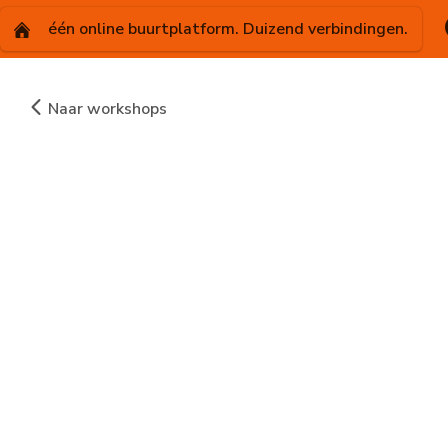
één online buurtplatform. Duizend verbindingen.
Naar workshops