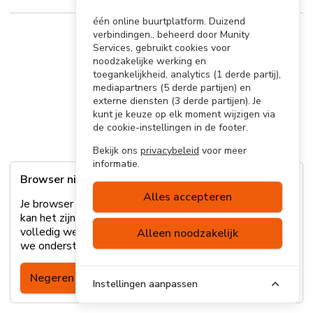
één online buurtplatform. Duizend
verbindingen., beheerd door Munity
Services, gebruikt cookies voor
noodzakelijke werking en
toegankelijkheid, analytics (1 derde partij),
mediapartners (5 derde partijen) en
externe diensten (3 derde partijen). Je
kunt je keuze op elk moment wijzigen via
de cookie-instellingen in de footer.
Bekijk ons
privacybeleid
voor meer
informatie.
Browser niet ondersteund
Alles accepteren
Je browser wordt helaas niet ondersteund. Hierdoor
kan het zijn dat sommige onderdelen van de site niet
volledig werken. Lees
hier
meer over welke browsers
Alleen noodzakelijk
we ondersteunen of update je browser.
Negeren
Instellingen aanpassen