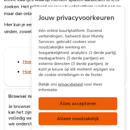
zoeken. Het prikbord op jouw buurtplatform werkt net zo,
maar dan online!
Jouw privacyvoorkeuren
Hier kun je eenvoudig spullen of diensten aanbieden of
één online buurtplatform. Duizend
vinden, zowel gratis als betaald.
verbindingen., beheerd door Munity
Services, gebruikt cookies voor
noodzakelijke werking en
toegankelijkheid, analytics (1 derde partij),
mediapartners (5 derde partijen) en
Hoe plaats ik een prikbordadvertentie?
externe diensten (3 derde partijen). Je
kunt je keuze op elk moment wijzigen via
Hoe verwijder ik mijn prikbordadvertentie?
de cookie-instellingen in de footer.
Bekijk ons
privacybeleid
voor meer
informatie.
Browser niet ondersteund
Alles accepteren
Je browser wordt helaas niet ondersteund. Hierdoor
kan het zijn dat sommige onderdelen van de site niet
volledig werken. Lees
hier
meer over welke browsers
Alleen noodzakelijk
we ondersteunen of update je browser.