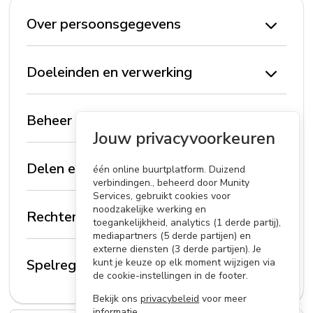
Over persoonsgegevens
Doeleinden en verwerking
Beheer en toegang
Jouw privacyvoorkeuren
Delen en verstrekken
één online buurtplatform. Duizend
verbindingen., beheerd door Munity
Services, gebruikt cookies voor
noodzakelijke werking en
Rechten en verantwoordelijkheden
toegankelijkheid, analytics (1 derde partij),
mediapartners (5 derde partijen) en
externe diensten (3 derde partijen). Je
Spelregels
kunt je keuze op elk moment wijzigen via
de cookie-instellingen in de footer.
Bekijk ons
privacybeleid
voor meer
informatie.