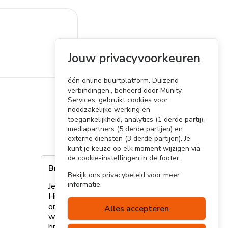
Jouw privacyvoorkeuren
één online buurtplatform. Duizend
verbindingen., beheerd door Munity
Services, gebruikt cookies voor
noodzakelijke werking en
toegankelijkheid, analytics (1 derde partij),
mediapartners (5 derde partijen) en
externe diensten (3 derde partijen). Je
kunt je keuze op elk moment wijzigen via
de cookie-instellingen in de footer.
Browser niet ondersteund
Bekijk ons
privacybeleid
voor meer
informatie.
Je browser wordt helaas niet ondersteund.
Hierdoor kan het zijn dat sommige
onderdelen van de site niet volledig
Alles accepteren
werken. Lees
hier
meer over welke
browsers we ondersteunen of update je