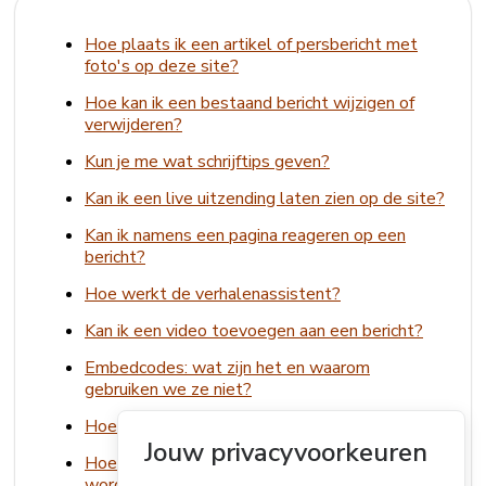
Hoe plaats ik een artikel of persbericht met
foto's op deze site?
Hoe kan ik een bestaand bericht wijzigen of
verwijderen?
Kun je me wat schrijftips geven?
Kan ik een live uitzending laten zien op de site?
Kan ik namens een pagina reageren op een
bericht?
Hoe werkt de verhalenassistent?
Kan ik een video toevoegen aan een bericht?
Embedcodes: wat zijn het en waarom
gebruiken we ze niet?
Hoe plaats ik foto's bij of in een bericht?
Jouw privacyvoorkeuren
Hoe zorg ik dat mijn link in een bericht clickable
wordt?