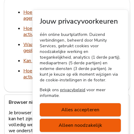
Hoe krijg ik mijn evenement of activiteit in de
agenda?
Jouw privacyvoorkeuren
Hoe haal ik een specifieke datum uit een
activiteitenreeks?
één online buurtplatform. Duizend
verbindingen., beheerd door Munity
Waarom staat mijn activiteit niet bij "mijn
Services, gebruikt cookies voor
geplande activiteiten"?
noodzakelijke werking en
toegankelijkheid, analytics (1 derde partij),
Kan ik mijn activiteit dupliceren?
mediapartners (5 derde partijen) en
externe diensten (3 derde partijen). Je
Hoe laat ik deelnemers inschrijven voor mijn
kunt je keuze op elk moment wijzigen via
activiteit?
de cookie-instellingen in de footer.
Bekijk ons
privacybeleid
voor meer
informatie.
Browser niet ondersteund
Alles accepteren
Je browser wordt helaas niet ondersteund. Hierdoor
kan het zijn dat sommige onderdelen van de site niet
volledig werken. Lees
hier
meer over welke browsers
Alleen noodzakelijk
we ondersteunen of update je browser.